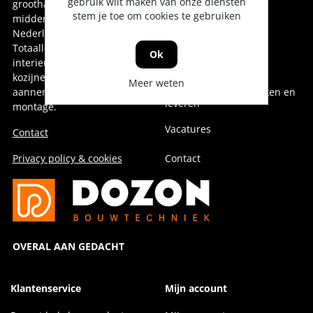
gebruik wilt maken van onze diensten
groothandel voor oost-,
Onze collega's
stem je toe om cookies te gebruiken
midden- en noord-
Nederland.
Over Dozon
Totaalleverancier voor de
Ok
interieurbouw,
Geschiedenis
kozijnenindustrie,
Meer weten
aannemerij en installatie &
Duurzaam doen, denken en
leveren
montage.
Vacatures
Contact
Privacy policy & cookies
Contact
OVERAL AAN GEDACHT
Klantenservice
Mijn account