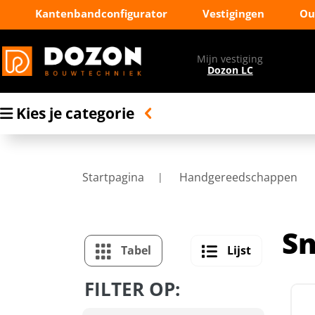
Kantenbandconfigurator
Vestigingen
Ou
Mijn vestiging
Dozon LC
Kies je categorie
Startpagina
Handgereedschappen
Sn
Tabel
Lijst
FILTER OP: