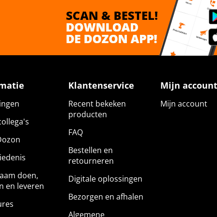
rmatie
Klantenservice
Mijn accoun
gingen
Recent bekeken
Mijn account
producten
ollega's
FAQ
Dozon
Bestellen en
iedenis
retourneren
aam doen,
Digitale oplossingen
n en leveren
Bezorgen en afhalen
ures
Algemene