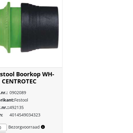
stool Boorkop WH-
E CENTROTEC
.nr.:
0902089
rikant:
Festool
.nr.::
492135
n:
4014549034323
Bezorgvoorraad
0