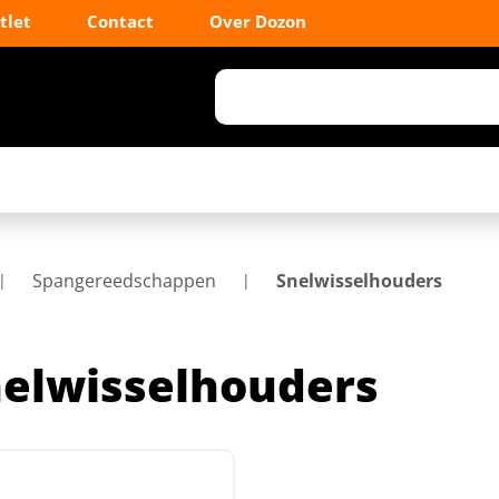
tlet
Contact
Over Dozon
Spangereedschappen
Snelwisselhouders
elwisselhouders