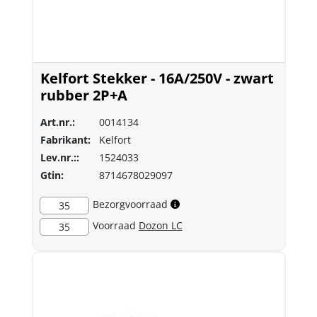
Kelfort Stekker - 16A/250V - zwart
rubber 2P+A
Art.nr.:
0014134
Fabrikant:
Kelfort
Lev.nr.::
1524033
Gtin:
8714678029097
Bezorgvoorraad
35
Voorraad
Dozon LC
35