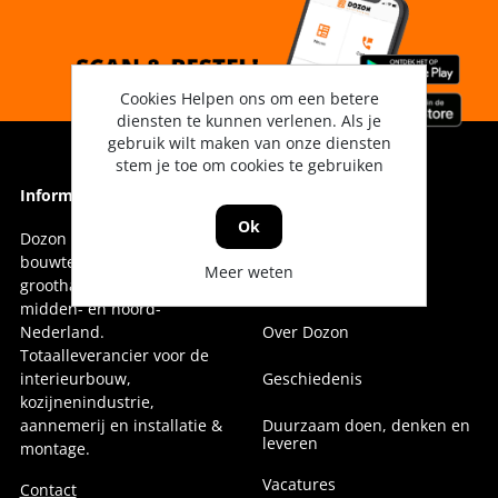
Cookies Helpen ons om een betere
diensten te kunnen verlenen. Als je
gebruik wilt maken van onze diensten
stem je toe om cookies te gebruiken
Informatie
Informatie
Ok
Dozon Bouwtechniek is dé
Vestigingen
bouwtechnische
Meer weten
groothandel voor oost-,
Onze collega's
midden- en noord-
Nederland.
Over Dozon
Totaalleverancier voor de
interieurbouw,
Geschiedenis
kozijnenindustrie,
aannemerij en installatie &
Duurzaam doen, denken en
leveren
montage.
Vacatures
Contact