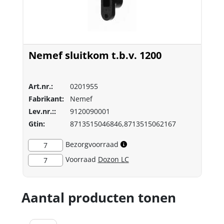
Nemef sluitkom t.b.v. 1200
Art.nr.:
0201955
Fabrikant:
Nemef
Lev.nr.::
9120090001
Gtin:
8713515046846,8713515062167
Bezorgvoorraad
7
Voorraad
Dozon LC
7
Aantal producten tonen