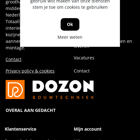
gebruik wilt maken van onze diensten
groothandel voor oost-,
Onze collega's
stem je toe om cookies te gebruiken
midden- en noord-
Nederland.
Over Dozon
Totaalleverancier voor de
Ok
interieurbouw,
Geschiedenis
kozijnenindustrie,
Meer weten
aannemerij en installatie &
Duurzaam doen, denken en
leveren
montage.
Vacatures
Contact
Privacy policy & cookies
Contact
OVERAL AAN GEDACHT
Klantenservice
Mijn account