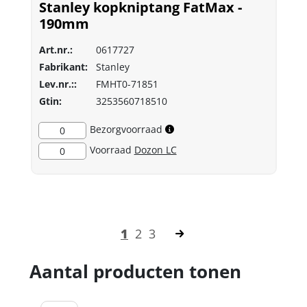
Stanley kopkniptang FatMax -
190mm
Art.nr.:
0617727
Fabrikant:
Stanley
Lev.nr.::
FMHT0-71851
Gtin:
3253560718510
Bezorgvoorraad
0
Voorraad
Dozon LC
0
1
2
3
Aantal producten tonen