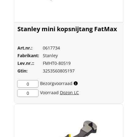
Stanley mini kopsnijtang FatMax
Art.nr.:
0617734
Fabrikant:
Stanley
Lev.nr.::
FMHT0-80519
Gtin:
3253560805197
Bezorgvoorraad
0
Voorraad
Dozon LC
0