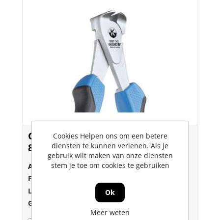
Gedore Kopkniptang 160mm
Cookies Helpen ons om een betere
8367JC
diensten te kunnen verlenen. Als je
gebruik wilt maken van onze diensten
stem je toe om cookies te gebruiken
Art.nr.:
0605503
Fabrikant:
Gedore
Lev.nr.::
6749150
Ok
Gtin:
4010886674918
Meer weten