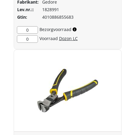
Fabrikant:
Gedore
Lev.nr.::
1828991
Gtin:
4010886855683
Bezorgvoorraad
0
Voorraad
Dozon LC
0