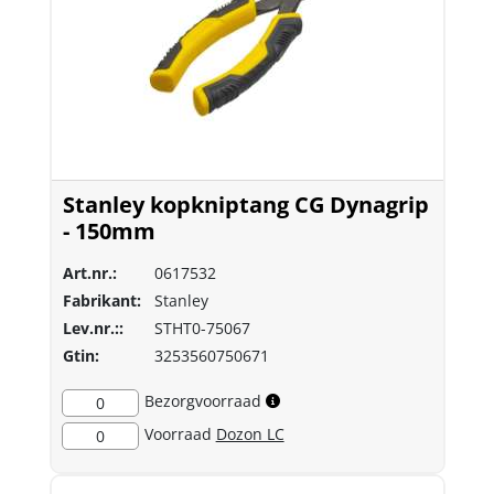
Stanley kopkniptang CG Dynagrip
- 150mm
Art.nr.:
0617532
Fabrikant:
Stanley
Lev.nr.::
STHT0-75067
Gtin:
3253560750671
Bezorgvoorraad
0
Voorraad
Dozon LC
0