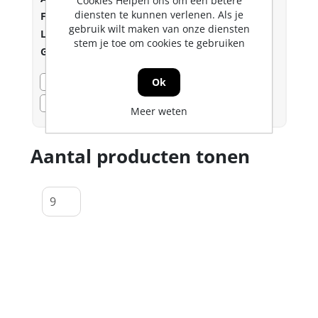
Cookies Helpen ons om een betere
diensten te kunnen verlenen. Als je
Fabrikant:
Dulimex
gebruik wilt maken van onze diensten
Lev.nr.::
0163.416.6020
stem je toe om cookies te gebruiken
Gtin:
5031913002411
Bezorgvoorraad
0
Ok
Voorraad
Dozon LC
0
Meer weten
Aantal producten tonen