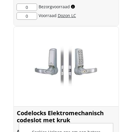
Bezorgvoorraad
0
Voorraad
Dozon LC
0
Codelocks Elektromechanisch
codeslot met kruk
Art.nr.:
0199153