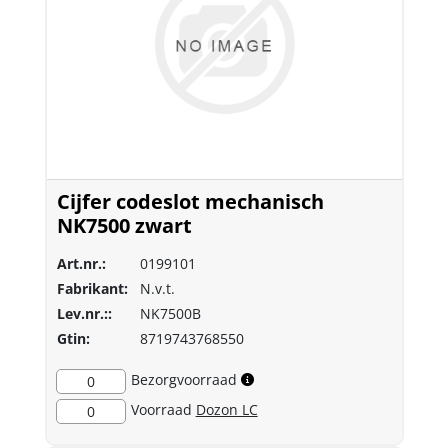
Cijfer codeslot mechanisch
NK7500 zwart
Art.nr.:
0199101
Fabrikant:
N.v.t.
Lev.nr.::
NK7500B
Gtin:
8719743768550
Bezorgvoorraad
0
Voorraad
Dozon LC
0