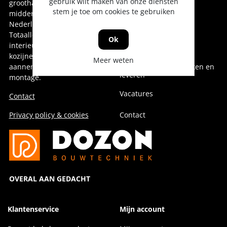
gebruik wilt maken van onze diensten
groothandel voor oost-,
Onze collega's
stem je toe om cookies te gebruiken
midden- en noord-
Nederland.
Over Dozon
Totaalleverancier voor de
Ok
interieurbouw,
Geschiedenis
kozijnenindustrie,
Meer weten
aannemerij en installatie &
Duurzaam doen, denken en
leveren
montage.
Vacatures
Contact
Privacy policy & cookies
Contact
OVERAL AAN GEDACHT
Klantenservice
Mijn account