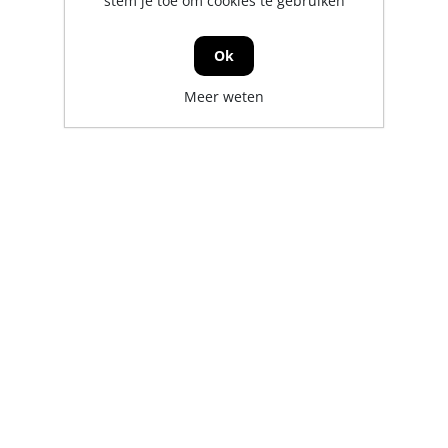
stem je toe om cookies te gebruiken
Ok
Meer weten