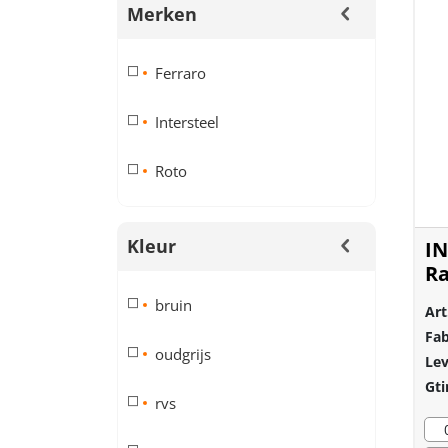
Merken
Ferraro
Intersteel
Roto
Kleur
IN
Ra
ge
bruin
Art
Fab
oudgrijs
Lev
Gti
rvs