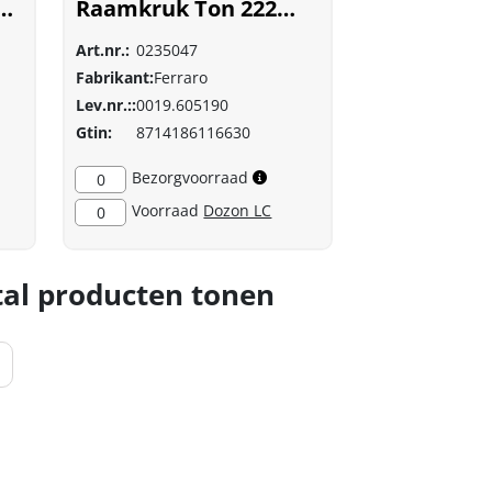
e
Raamkruk Ton 222
nikkel
Art.nr.:
0235047
mat/ebbenhout 6051
Fabrikant:
Ferraro
Lev.nr.::
0019.605190
Gtin:
8714186116630
Bezorgvoorraad
0
Voorraad
Dozon LC
0
al producten tonen