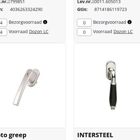
.nr.::
799851
Lev.nr.::
0011.605013
n:
4036263324290
Gtin:
8714186119723
Bezorgvoorraad
Bezorgvoorraad
4
0
Voorraad
Dozon LC
Voorraad
Dozon LC
4
0
to greep
INTERSTEEL