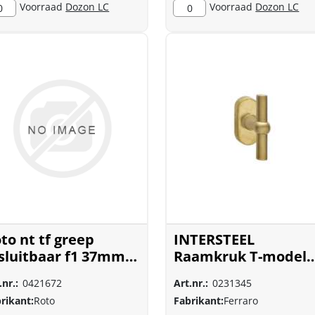
Voorraad
Dozon LC
Voorraad
Dozon LC
0
0
to nt tf greep
INTERSTEEL
sluitbaar f1 37mm
Raamkruk T-model
9851
messing getrommel
.nr.:
0421672
Art.nr.:
0231345
6050
rikant:
Roto
Fabrikant:
Ferraro