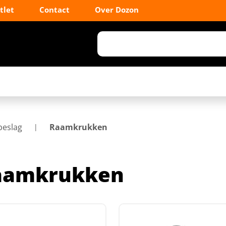
tlet
Contact
Over Dozon
eslag
Raamkrukken
aamkrukken