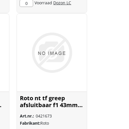
Voorraad
Dozon LC
0
Roto nt tf greep
afsluitbaar f1 43mm
d
594355
Art.nr.:
0421673
Fabrikant:
Roto