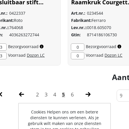
sluitbaar stift
Raamkruk Courgett
mm F1 764068
nikkel/zwart 6050
.nr.:
0422337
Art.nr.:
0234544
rikant:
Roto
Fabrikant:
Ferraro
.nr.::
764068
Lev.nr.::
0018.605070
n:
4036263272744
Gtin:
8714186106730
Bezorgvoorraad
Bezorgvoorraad
3
0
Voorraad
Dozon LC
Voorraad
Dozon LC
3
0
Aant
2
3
4
5
6
Cookies Helpen ons om een betere
diensten te kunnen verlenen. Als je
gebruik wilt maken van onze diensten