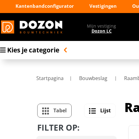
Kantenbandconfigurator
Vestigingen
Ou
Mijn vestiging
Dozon LC
Kies je categorie
Startpagina
Bouwbeslag
Raamb
R
Tabel
Lijst
FILTER OP: