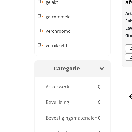
af
gelakt
35
Art
getrommeld
Fab
Lev
verchroomd
Gti
vernikkeld
2
2
Categorie
Ankerwerk
Beveiliging
Bevestigingsmaterialen