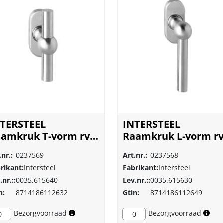
TERSTEEL
INTERSTEEL
amkruk T-vorm rvs
Raamkruk L-vorm rv
borsteld 6156
geborsteld 6156
.nr.:
0237569
Art.nr.:
0237568
rikant:
Intersteel
Fabrikant:
Intersteel
.nr.::
0035.615640
Lev.nr.::
0035.615630
n:
8714186112632
Gtin:
8714186112649
Bezorgvoorraad
Bezorgvoorraad
0
0