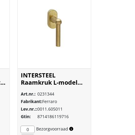
INTERSTEEL
s
Raamkruk L-model
messing getrommeld
Art.nr.:
0231344
6050
Fabrikant:
Ferraro
Lev.nr.::
0011.605011
Gtin:
8714186119716
Bezorgvoorraad
0