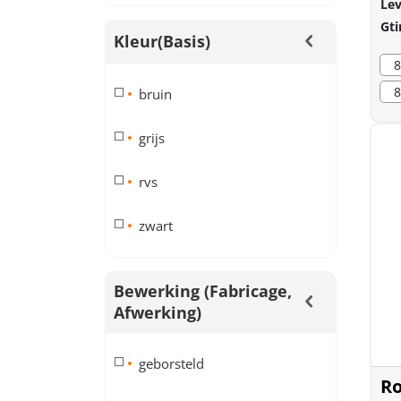
Lev
Gti
Kleur(basis)
8
8
bruin
grijs
rvs
zwart
Bewerking (fabricage,
Afwerking)
geborsteld
Ro