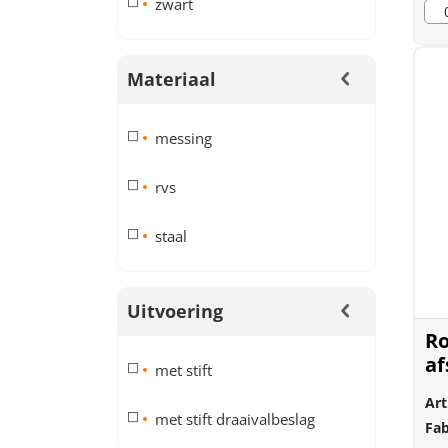
zwart
Materiaal
messing
rvs
staal
Uitvoering
Ro
af
met stift
79
Art
met stift draaivalbeslag
Fab